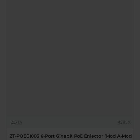
Volt
0.5
Amper
Aktif
PoE
Adaptör
-16%
ZE-TA
4283X
YENI GELDI
ZT-POEGI006 6-Port Gigabit PoE Enjector (Mod A-Mod