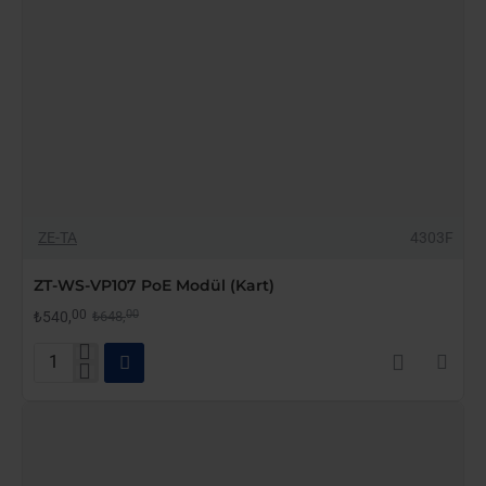
-17%
ZE-TA
4303F
YENI GELDI
ZT-WS-VP107 PoE Modül (Kart)
00
00
₺540,
₺648,
ZT-
WS-
VP107
PoE
Modül
(Kart)