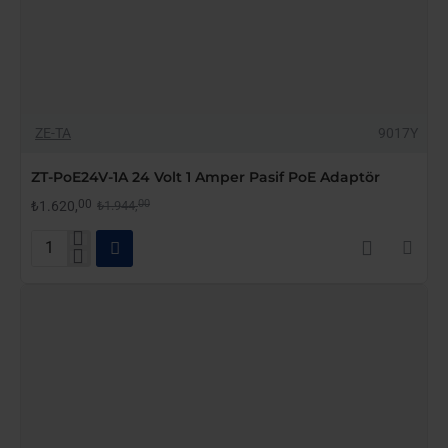
-17%
ZE-TA
9017Y
YENI GELDI
ZT-PoE24V-1A 24 Volt 1 Amper Pasif PoE Adaptör
ÇOK SATAN
00
00
₺1.620,
₺1.944,
ZT-
PoE24V-
1A
24
Volt
1
Amper
Pasif
PoE
Adaptör