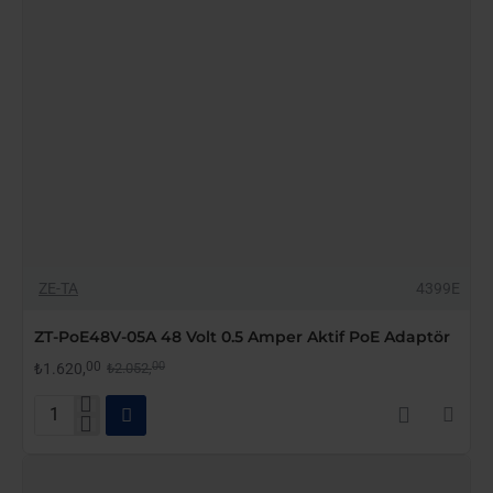
-21%
ZE-TA
4399E
YENI GELDI
ZT-PoE48V-05A 48 Volt 0.5 Amper Aktif PoE Adaptör
00
00
₺1.620,
₺2.052,
ZT-
PoE48V-
05A
48