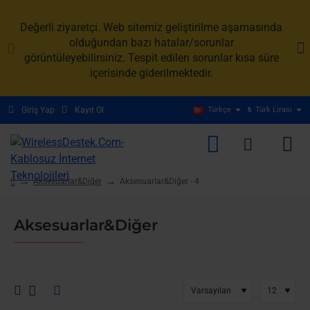
Değerli ziyaretçi. Web sitemiz geliştirilme aşamasında
olduğundan bazı hatalar/sorunlar
görüntüleyebilirsiniz. Tespit edilen sorunlar kısa süre
içerisinde giderilmektedir.
Giriş Yap
Kayıt Ol
Türkçe
₺
Türk Lirası
Aksesuarlar&Diğer
Aksesuarlar&Diğer - 4
home
Aksesuarlar&Diğer