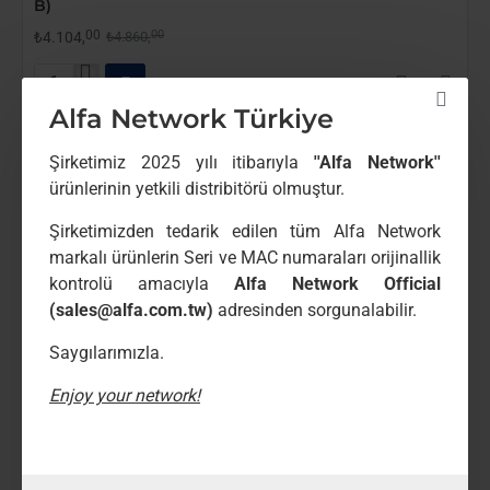
B)
00
00
₺4.104,
₺4.860,
ZT-
Alfa Network Türkiye
POEGI006
6-
Port
Şirketimiz 2025 yılı itibarıyla
''Alfa Network''
Gigabit
ürünlerinin yetkili distribitörü olmuştur.
PoE
Enjector
Şirketimizden tedarik edilen tüm Alfa Network
(Mod
A-
markalı ürünlerin Seri ve MAC numaraları orijinallik
Mod
kontrolü amacıyla
Alfa Network Official
B)
(sales@alfa.com.tw)
adresinden sorgunalabilir.
Saygılarımızla.
Enjoy your network!