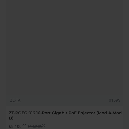
-42%
ZE-TA
0169S
STOKTA YOK
ZT-POEGI016 16-Port Gigabit PoE Enjector (Mod A-Mod
B)
00
00
₺8.100,
₺14.040,