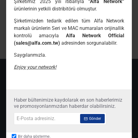
Şirketimiz 2025 yılı itibarıyla
''Alfa Network''
Paylaş butonu
ürünlerinin yetkili distribitörü olmuştur.
Şirketimizden tedarik edilen tüm Alfa Network
markalı ürünlerin Seri ve MAC numaraları orijinallik
Etiketler:
teknik
destek-cihaz
yapılandırma
1011y
kontrolü amacıyla
Alfa Network Official
aksesuarlar&diğer
(sales@alfa.com.tw)
adresinden sorgunalabilir.
Saygılarımızla.
Enjoy your network!
SON İNCELENENLER
ÇOK İNCELENENLER
Teknik Destek-Cihaz Yapılandırma
00
₺540,
Haber bültenimize kaydolarak en son haberlerimiz
00
₺5.940,
ve promosyonlarımızdan haberdar olabilirsiniz.
E-
Gönder
Posta
adresiniz.
Bir daha gösterme.