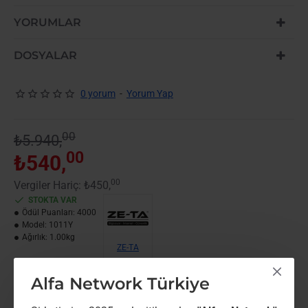
ÇOK SATAN
YORUMLAR
DOSYALAR
0 yorum
-
Yorum Yap
00
₺5.940,
00
₺540,
00
Vergiler Hariç: ₺450,
STOKTA VAR
Ödül Puanları:
4000
Model:
1011Y
Ağırlık:
1.00kg
ZE-TA
Alfa Network Türkiye
Paylaş