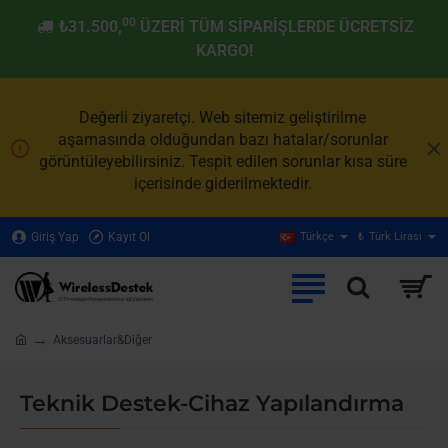
00
₺31.500,
ÜZERI TÜM SIPARIŞLERDE ÜCRETSIZ
KARGO!
Değerli ziyaretçi. Web sitemiz geliştirilme
aşamasında olduğundan bazı hatalar/sorunlar
görüntüleyebilirsiniz. Tespit edilen sorunlar kısa süre
içerisinde giderilmektedir.
Giriş Yap
Kayıt Ol
Türkçe
₺
Türk Lirası
Aksesuarlar&Diğer
home
Teknik Destek-Cihaz Yapılandırma