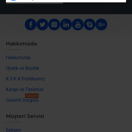
Hakkımızda
Hakkımızda
Üyelik ve Bayilik
K.V.K.K Politikamız
Kargo ve Teslimat
Garanti
Garanti Sorgula
Müşteri Servisi
İletişim