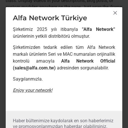
class. Display videos in your descriptions, blog posts, or
custom modules anywhere on the page. Just wrap the iframe
in additional div elements with the required classes and you
Alfa Network Türkiye
have full control over your video layout.
Şirketimiz 2025 yılı itibarıyla
''Alfa Network''
ürünlerinin yetkili distribitörü olmuştur.
The above element is a fully customizable
element,
hr
including custom icon options. Unprecedented control over
Şirketimizden tedarik edilen tüm Alfa Network
your elements directly from the admin.
markalı ürünlerin Seri ve MAC numaraları orijinallik
kontrolü amacıyla
Alfa Network Official
Etiketler:
cool
modern
smart
sweet
photography
(sales@alfa.com.tw)
adresinden sorgunalabilir.
camera
travel
shop
Saygılarımızla.
Enjoy your network!
Paylaş
Paylaş butonu
Haber bültenimize kaydolarak en son haberlerimiz
ve promosyonlarımızdan haberdar olabilirsiniz.