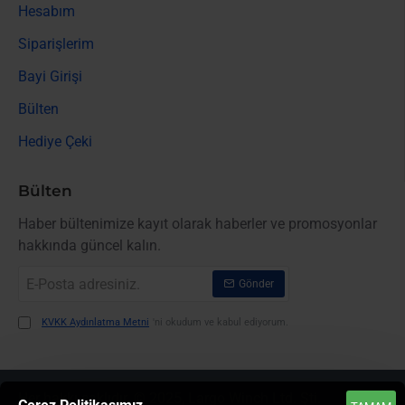
Hesabım
Siparişlerim
Bayi Girişi
Bülten
Hediye Çeki
Bülten
Haber bültenimize kayıt olarak haberler ve promosyonlar
hakkında güncel kalın.
E-
Gönder
Posta
adresiniz.
KVKK Aydınlatma Metni
'ni okudum ve kabul ediyorum.
Her hakkı saklıdır. © 2025, Largo Winch Ltd. Şti.