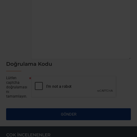
Doğrulama Kodu
Lütfen
captcha
doğrulaması
nı
tamamlayın.
GÖNDER
ÇOK İNCELENENLER