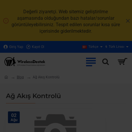
Değerli ziyaretçi. Web sitemiz geliştirilme
aşamasında olduğundan bazı hatalar/sorunlar
görüntüleyebilirsiniz. Tespit edilen sorunlar kısa süre
içerisinde giderilmektedir.
Giriş Yap
Kayıt Ol
Türkçe
₺
Türk Lirası
Blog
Ağ Akış Kontrolü
home
Ağ Akış Kontrolü
02
Ağu