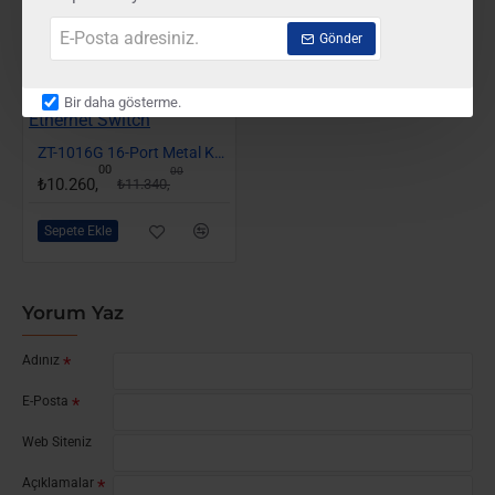
Benzer Ürünler
E-
Gönder
Posta
adresiniz.
Bir daha gösterme.
-10%
ZT-1016G 16-Port Metal Kasa Gigabit Ethernet Switch
00
00
₺10.260,
₺11.340,
Sepete Ekle
Yorum Yaz
Adınız
E-Posta
Web Siteniz
Açıklamalar