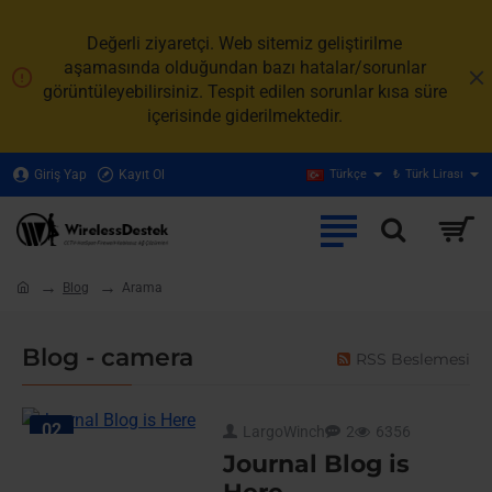
Değerli ziyaretçi. Web sitemiz geliştirilme
aşamasında olduğundan bazı hatalar/sorunlar
görüntüleyebilirsiniz. Tespit edilen sorunlar kısa süre
içerisinde giderilmektedir.
Giriş Yap
Kayıt Ol
Türkçe
₺
Türk Lirası
Blog
Arama
home
Blog - camera
RSS Beslemesi
02
LargoWinch
2
6356
Ağu
Journal Blog is