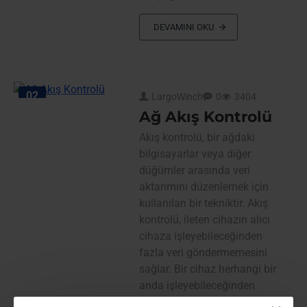
DEVAMINI OKU
02
LargoWinch
0
3404
Ağu
Ağ Akış Kontrolü
Akış kontrolü, bir ağdaki
bilgisayarlar veya diğer
düğümler arasında veri
aktarımını düzenlemek için
kullanılan bir tekniktir. Akış
kontrolü, ileten cihazın alıcı
cihaza işleyebileceğinden
fazla veri göndermemesini
sağlar. Bir cihaz herhangi bir
anda işleyebileceğinden
veya bellekte