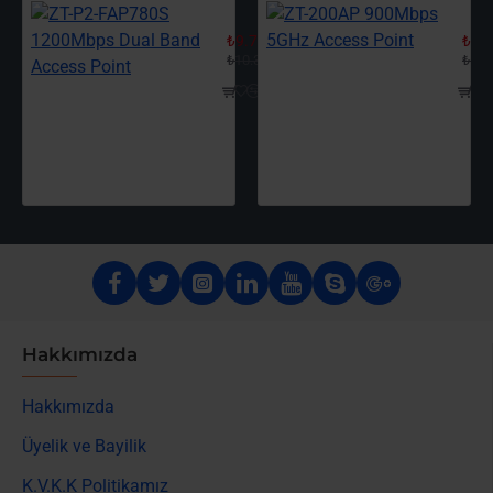
ZT-P2-FAP780S 1200Mbps Dual Ban
ZT-
00
₺9.720,
₺5.9
00
₺10.368,
₺6.4
Hakkımızda
Hakkımızda
Üyelik ve Bayilik
K.V.K.K Politikamız