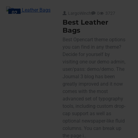
02
LargoWinch
0
3727
Ağu
Best Leather
Bags
Best Opencart theme options
you can find in any theme?
Decide for yourself by
visiting one our demo admin,
user/pass: demo/demo. The
Journal 3 blog has been
greatly improved and it now
comes with the most
advanced set of typography
tools, including custom drop-
cap support as well as
optional newspaper-like fluid
columns. You can break up
the page i..