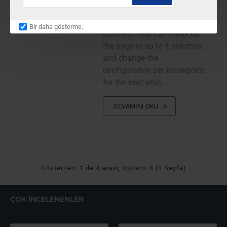
Posta
cap support as well as
adresiniz.
optional newspaper-like fluid
Bir daha gösterme.
columns. You can break up
the page in up to 4 columns
and change the
configuration per breakpoint
for the best artic..
DEVAMINI OKU
Gösterilen: 1 ile 4 arası, toplam: 4 (1 Sayfa)
ÇOK İNCELENENLER