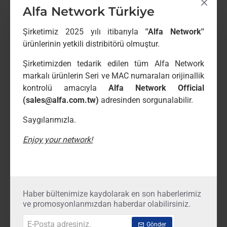
depolayabileceğinden daha
Alfa Network Türkiye
fazla veri alırsa, veriler
Şirketimiz 2025 yılı itibarıyla
''Alfa Network''
kaybolur ve y..
ürünlerinin yetkili distribitörü olmuştur.
DEVAMINI OKU
Şirketimizden tedarik edilen tüm Alfa Network
markalı ürünlerin Seri ve MAC numaraları orijinallik
kontrolü amacıyla
Alfa Network Official
(sales@alfa.com.tw)
adresinden sorgunalabilir.
15
LargoWinch
2
10868
Eyl
Saygılarımızla.
Season
Essentials
Enjoy your network!
Seasons come and go but
Journal is here to stay. The
Journal 3 blog has been
greatly improved and it now
Haber bültenimize kaydolarak en son haberlerimiz
comes with the most
ve promosyonlarımızdan haberdar olabilirsiniz.
advanced set of typography
E-
tools, including custom drop-
Gönder