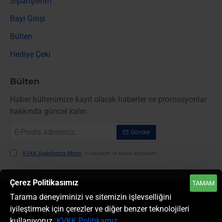
Siparişlerim
Bayi Girişi
Bülten
Hediye Çeki
Bülten
Haber bültenimize kayıt olarak haberler ve promosyonlar
hakkında güncel kalın.
E-
Gönder
Posta
adresiniz.
KVKK Aydınlatma Metni
'ni okudum ve kabul ediyorum.
Çerez Politikasımız
TAMAM
Her hakkı saklıdır. © 2025, Largo Winch Ltd. Şti.
Tarama deneyiminizi ve sitemizin işlevselliğini
iyileştirmek için çerezler ve diğer benzer teknolojileri
kullanıyoruz.
KVKK Politikamız
.