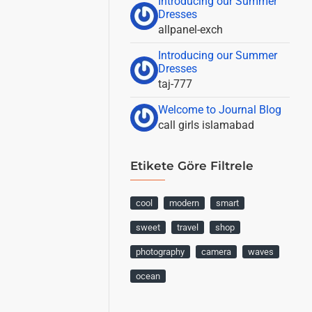
Introducing our Summer
Dresses
allpanel-exch
Introducing our Summer
Dresses
taj-777
Welcome to Journal Blog
call girls islamabad
Etikete Göre Filtrele
cool
modern
smart
sweet
travel
shop
photography
camera
waves
ocean