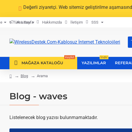
Değerli ziyaretçi. Web sitemiz geliştirilme aşamasınd
Ana Sayfa
Hakkımızda
İletişim
SSS
çe
₺
Türk Lirası
B
ar
Keşfet
İndir
MAĞAZA KATALOĞU
YAZILIMLAR
REFERA
Blog
Arama
home
Blog - waves
Listelenecek blog yazısı bulunmamaktadır.