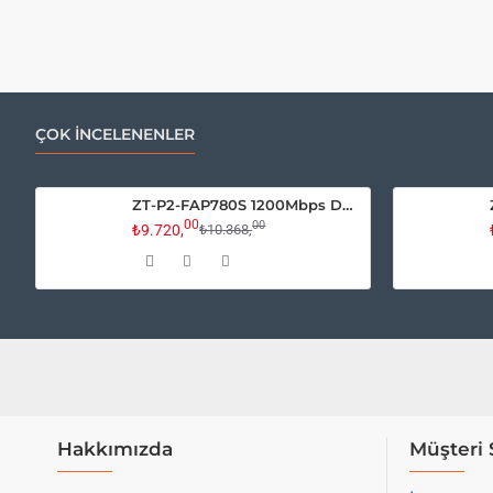
ÇOK İNCELENENLER
ZT-P2-FAP780S 1200Mbps Dual Band Access Point
00
00
₺9.720,
₺10.368,
Hakkımızda
Müşteri 