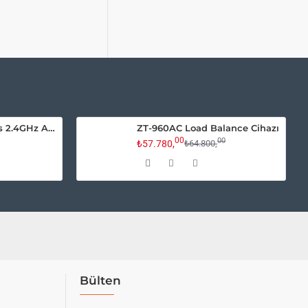
ZT-120AP 300Mbps 2.4GHz Access Point
ZT-960AC Load Balance Cihazı
00
00
₺57.780,
₺64.800,
Bülten