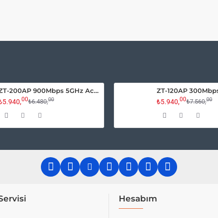
ZT-200AP 900Mbps 5GHz Access Point
00
00
00
00
₺5.940,
₺5.940,
₺6.480,
₺7.560,
Servisi
Hesabım