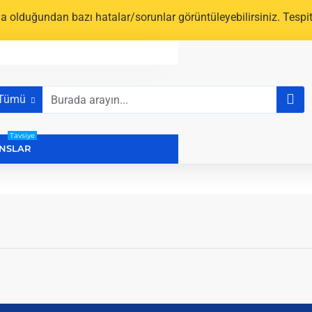
a olduğundan bazı hatalar/sorunlar görüntüleyebilirsiniz. Tespit 
Tümü
urada
ayın...
Tavsiye
NSLAR