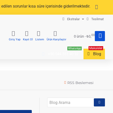
edilen sorunlar kısa süre içerisinde giderilmektedir.
Ekstralar
Teslimat
00
0 ürün - ₺0,
Giriş Yap
Kayıt Ol
Listem
Ürün Karşılaştır
Makaleler
WhatsApp
Blog
+90 544 551 40 92
RSS Beslemesi