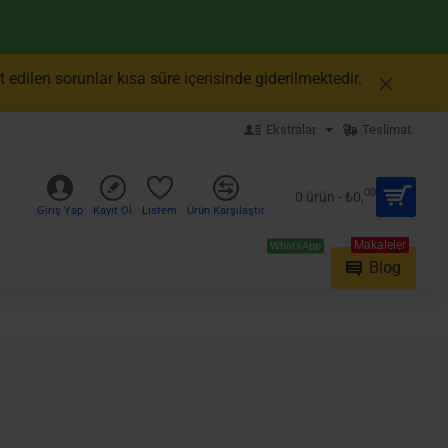
edilen sorunlar kısa süre içerisinde giderilmektedir.
Ekstralar
Teslimat
00
0 ürün - ₺0,
Giriş Yap
Kayıt Ol
Listem
Ürün Karşılaştır
Makaleler
WhatsApp
Blog
+90 544 551 40 92