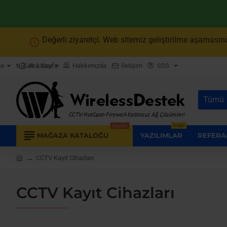
Değerli ziyaretçi. Web sitemiz geliştirilme aşamasınd
Ana Sayfa
Hakkımızda
İletişim
SSS
çe
₺
Türk Lirası
Tümü
Burada
arayın...
Keşfet
İndir
MAĞAZA KATALOĞU
YAZILIMLAR
REFERA
CCTV Kayıt Cihazları
home
CCTV Kayıt Cihazları