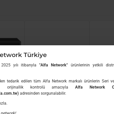
Network Türkiye
 2025 yılı itibarıyla
''Alfa Network''
ürünlerinin yetkili distr
den tedarik edilen tüm Alfa Network markalı ürünlerin Seri 
rı orijinallik kontrolü amacıyla
Alfa Network Off
-21%
-33%
5327E
ZE-TA
6175W
ZE-TA
fa.com.tw)
adresinden sorgunalabilir.
YENI GELDI
nal PoE
ZT-NVR8004 8 Kanal H.265
ZT-NVR82
ızla.
NVR
H.265 NV
00
00
00
 network!