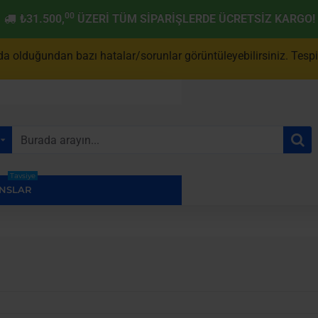
00
₺31.500,
ÜZERI TÜM SIPARIŞLERDE ÜCRETSIZ KARGO!
a olduğundan bazı hatalar/sorunlar görüntüleyebilirsiniz. Tespit 
Tavsiye
NSLAR