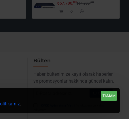
00
00
₺57.780,
₺64.800,
Bülten
Haber bültenimize kayıt olarak haberler
ve promosyonlar hakkında güncel kalın.
E-
Gönder
TAMAM
Posta
litikamız
.
adresiniz.
KVKK Aydınlatma Metni
'ni okudum ve kabul
ediyorum.