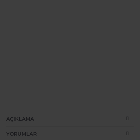
-31%
AÇIKLAMA
YENI GELDI
YORUMLAR
ÇOK SATAN