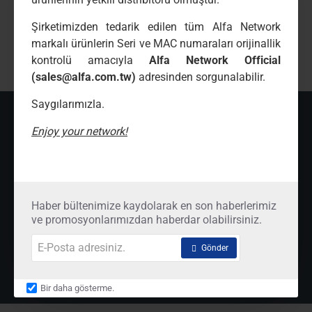
Şirketimizden tedarik edilen tüm Alfa Network
Etiketler:
zt-xvr7104g
4
kanal
h
265
dvr-xvr
markalı ürünlerin Seri ve MAC numaraları orijinallik
1127z
cctv
kayıt
cihazları
kontrolü amacıyla
Alfa Network Official
(sales@alfa.com.tw)
adresinden sorgunalabilir.
Saygılarımızla.
SON İNCELENENLER
ÇOK İNCELENENLER
Enjoy your network!
ZT-XVR7104G 4 Kanal H.265 DVR-X
00
₺4.860,
00
₺7.020,
Haber bültenimize kaydolarak en son haberlerimiz
ve promosyonlarımızdan haberdar olabilirsiniz.
E-
Gönder
Posta
adresiniz.
Bir daha gösterme.