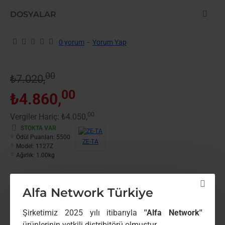
DOSYALAR
0 yorum
-
Yorum Yap
00
₺7.020,
00
₺4.860,
00
Vergiler Hariç: ₺4.050,
STOKTA VAR
Ödül Puanları:
5500
ZE-TA
Model:
1127Z
Ağırlık:
1.00kg
Paylaş
Alfa Network Türkiye
Paylaş butonu
Şirketimiz 2025 yılı itibarıyla
''Alfa Network''
ürünlerinin yetkili distribitörü olmuştur.