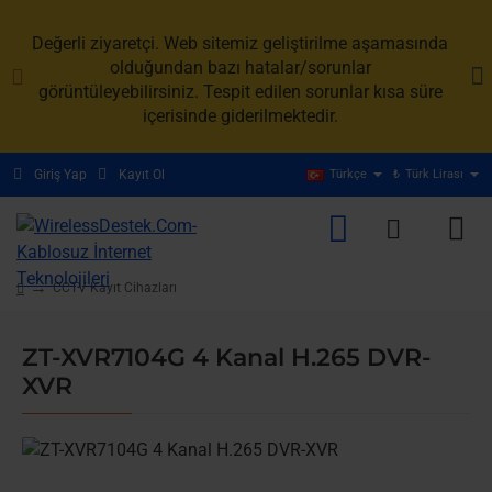
Değerli ziyaretçi. Web sitemiz geliştirilme aşamasında
olduğundan bazı hatalar/sorunlar
görüntüleyebilirsiniz. Tespit edilen sorunlar kısa süre
içerisinde giderilmektedir.
Giriş Yap
Kayıt Ol
Türkçe
₺
Türk Lirası
CCTV Kayıt Cihazları
home
ZT-XVR7104G 4 Kanal H.265 DVR-
XVR