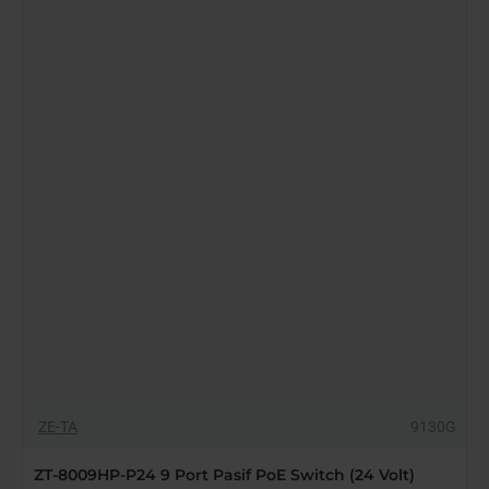
Metal
Kasa
Gigabit
Ethernet
Switch
YAKINDA STOKTA
-53%
ZE-TA
9130G
ZT-8009HP-P24 9 Port Pasif PoE Switch (24 Volt)