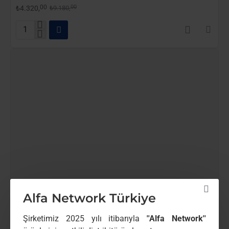
00
00
₺4.320,
₺9.180,
ZT-
8009HP-
P24
9
Port
Pasif
PoE
Switch
(24
Volt)
Alfa Network Türkiye
Şirketimiz 2025 yılı itibarıyla
''Alfa Network''