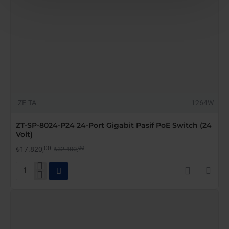
YAKINDA STOKTA
-45%
ZE-TA
1264W
ZT-SP-8024-P24 24-Port Gigabit Pasif PoE Switch (24
Volt)
00
00
₺17.820,
₺32.400,
ZT-
SP-
8024-
P24
24-
Port