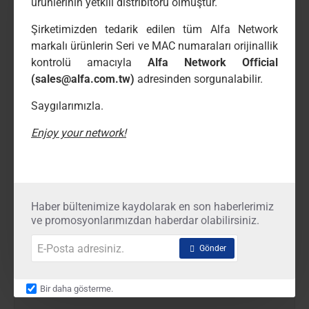
ürünlerinin yetkili distribitörü olmuştur.
Şirketimizden tedarik edilen tüm Alfa Network
YAKINDA STOKTA
markalı ürünlerin Seri ve MAC numaraları orijinallik
-45%
ZE-TA
2989P
kontrolü amacıyla
Alfa Network Official
(sales@alfa.com.tw)
adresinden sorgunalabilir.
ZT-816-P24 16-Port Pasif PoE Switch (24 Volt)
00
00
₺11.880,
₺21.600,
Saygılarımızla.
Enjoy your network!
ZT-
816-
P24
16-
Port
Pasif
Haber bültenimize kaydolarak en son haberlerimiz
PoE
ve promosyonlarımızdan haberdar olabilirsiniz.
Switch
(24
E-
Volt)
Gönder
Posta
adresiniz.
Bir daha gösterme.