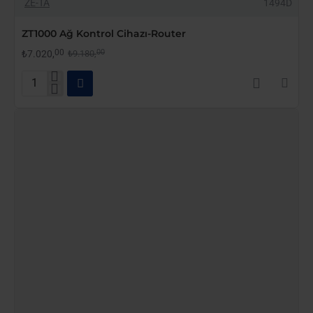
-24%
ZE-TA
1494D
YENI GELDI
ZT1000 Ağ Kontrol Cihazı-Router
00
00
₺7.020,
₺9.180,
ZT1000
Ağ
Kontrol
Cihazı-
Router