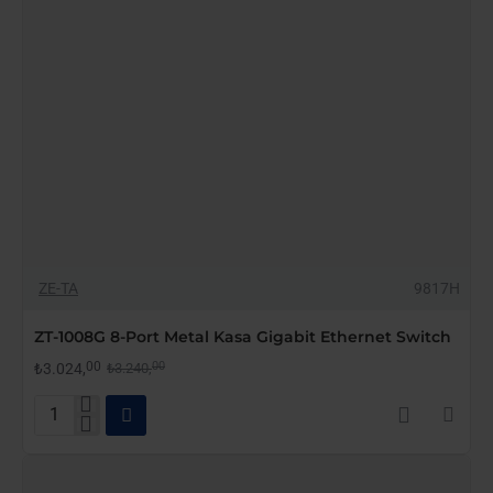
YAKINDA STOKTA
-7%
ZE-TA
9817H
ZT-1008G 8-Port Metal Kasa Gigabit Ethernet Switch
00
00
₺3.024,
₺3.240,
ZT-
1008G
8-
Port