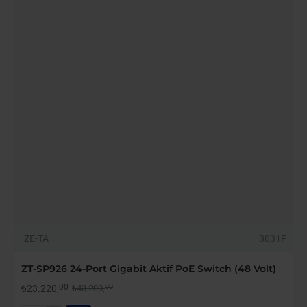
Gigabit
Pasif
PoE
Switch
(24
Volt)
YAKINDA STOKTA
-46%
ZE-TA
3031F
ZT-SP926 24-Port Gigabit Aktif PoE Switch (48 Volt)
00
00
₺23.220,
₺43.200,