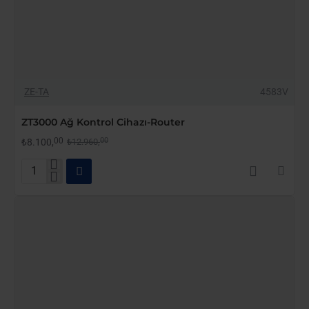
-38%
ZE-TA
4583V
YENI GELDI
ZT3000 Ağ Kontrol Cihazı-Router
00
00
₺8.100,
₺12.960,
ZT3000
Ağ
Kontrol
Cihazı-
Router