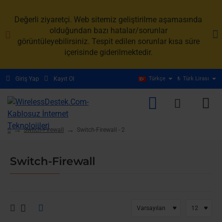
Değerli ziyaretçi. Web sitemiz geliştirilme aşamasında
olduğundan bazı hatalar/sorunlar
görüntüleyebilirsiniz. Tespit edilen sorunlar kısa süre
içerisinde giderilmektedir.
Giriş Yap
Kayıt Ol
Türkçe
₺
Türk Lirası
Switch-Firewall
Switch-Firewall - 2
home
Switch-Firewall