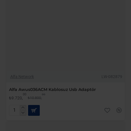
-10%
Alfa Network
LW-082879
YENI GELDI
Alfa Awus036ACM Kablosuz Usb Adaptör
00
00
₺9.720,
₺10.800,
Alfa
Awus036ACM
Kablosuz
Usb