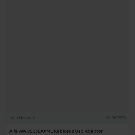
Adaptör
YENI GELDI
Alfa Network
LW-082878
Alfa AWUS036AXML Kablosuz Usb Adaptör