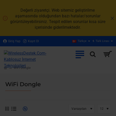
Değerli ziyaretçi. Web sitemiz geliştirilme
aşamasında olduğundan bazı hatalar/sorunlar
görüntüleyebilirsiniz. Tespit edilen sorunlar kısa süre
içerisinde giderilmektedir.
Giriş Yap
Kayıt Ol
Türkçe
₺
Türk Lirası
WiFi Dongle
home
WiFi Dongle