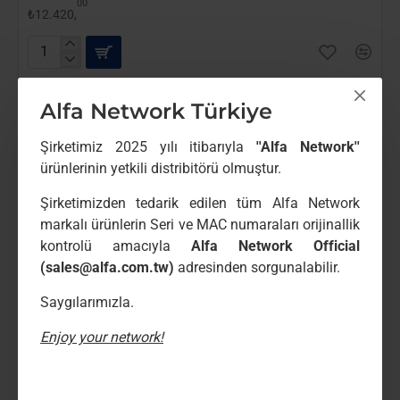
00
₺12.420,
Alfa
AWUS036AXML
Kablosuz
Alfa Network Türkiye
Usb
Adaptör
Şirketimiz 2025 yılı itibarıyla
''Alfa Network''
ürünlerinin yetkili distribitörü olmuştur.
Şirketimizden tedarik edilen tüm Alfa Network
markalı ürünlerin Seri ve MAC numaraları orijinallik
kontrolü amacıyla
Alfa Network Official
(sales@alfa.com.tw)
adresinden sorgunalabilir.
Saygılarımızla.
Enjoy your network!