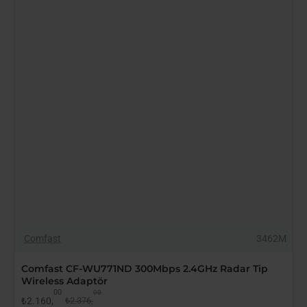
Wireless
Adaptör
-9%
Comfast
3462M
Comfast CF-WU771ND 300Mbps 2.4GHz Radar Tip
Wireless Adaptör
00
00
₺2.160,
₺2.376,