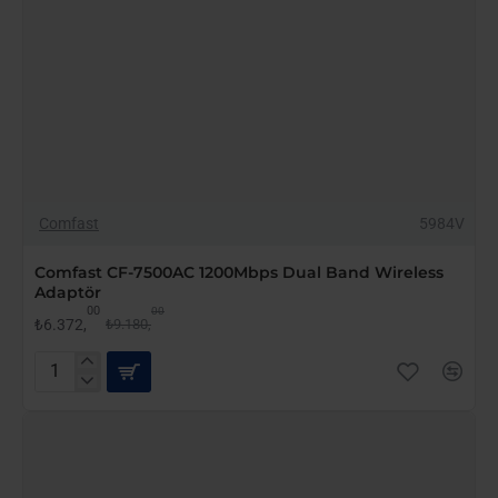
-31%
Comfast
5984V
Comfast CF-7500AC 1200Mbps Dual Band Wireless
Adaptör
00
00
₺6.372,
₺9.180,
Comfast
CF-
7500AC
1200Mbps
Dual
Band