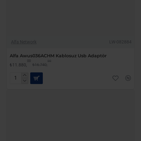
-29%
Alfa Network
LW-082884
YENI GELDI
Alfa Awus036ACHM Kablosuz Usb Adaptör
00
00
₺11.880,
₺16.740,
Alfa
Awus036ACHM
Kablosuz
Usb
Adaptör