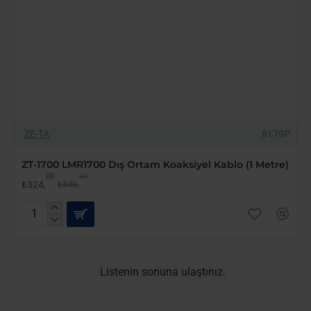
-40%
ZE-TA
8179P
ZT-1700 LMR1700 Dış Ortam Koaksiyel Kablo (1 Metre)
00
00
₺324,
₺540,
ZT-
1700
LMR1700
Dış
Ortam
Listenin sonuna ulaştınız.
Koaksiyel
Kablo
(1