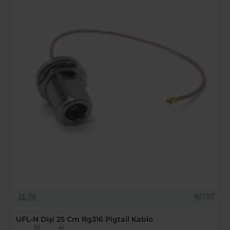
SMA
Erkek
Flex
50
Cm
Anten
Kablosu
-14%
ZE-TA
9275T
YENI GELDI
UFL-N Dişi 25 Cm Rg316 Pigtail Kablo
00
00