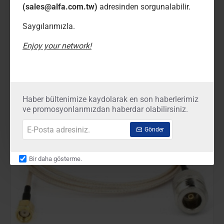
N Erkek-RP-SMA Erkek LMR200 Anten Kablosu (1-
(sales@alfa.com.tw)
adresinden sorgunalabilir.
Metre)
00
00
₺1.620,
Saygılarımızla.
₺1.728,
Enjoy your network!
N
Erkek-
RP-
SMA
Erkek
LMR200
Haber bültenimize kaydolarak en son haberlerimiz
Anten
ve promosyonlarımızdan haberdar olabilirsiniz.
Kablosu
(1-
E-
Gönder
Metre)
Posta
adresiniz.
Bir daha gösterme.