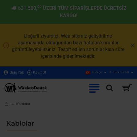
00
₺31.500,
ÜZERI TÜM SIPARIŞLERDE ÜCRETSIZ
KARGO!
Değerli ziyaretçi. Web sitemiz geliştirilme
aşamasında olduğundan bazı hatalar/sorunlar
görüntüleyebilirsiniz. Tespit edilen sorunlar kısa süre
içerisinde giderilmektedir.
Giriş Yap
Kayıt Ol
Türkçe
₺
Türk Lirası
Kablolar
home
Kablolar