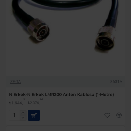
-18%
ZE-TA
8631A
N Erkek-N Erkek LMR200 Anten Kablosu (1-Metre)
00
00
₺1.944,
₺2.376,
N
Erkek-
N