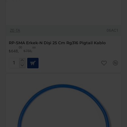
-14%
ZE-TA
06AC1
YENI GELDI
RP-SMA Erkek-N Dişi 25 Cm Rg316 Pigtail Kablo
00
00
₺648,
₺756,
RP-
SMA
Erkek-
N
Dişi
25
Cm
Rg316
Pigtail
Kablo