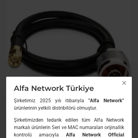
Erkek
LMR200
Anten
Kablosu
(1-
Metre)
Alfa Network Türkiye
Şirketimiz 2025 yılı itibarıyla
''Alfa Network''
ürünlerinin yetkili distribitörü olmuştur.
Şirketimizden tedarik edilen tüm Alfa Network
-6%
ZE-TA
73C95
markalı ürünlerin Seri ve MAC numaraları orijinallik
YENI GELDI
kontrolü amacıyla
Alfa Network Official