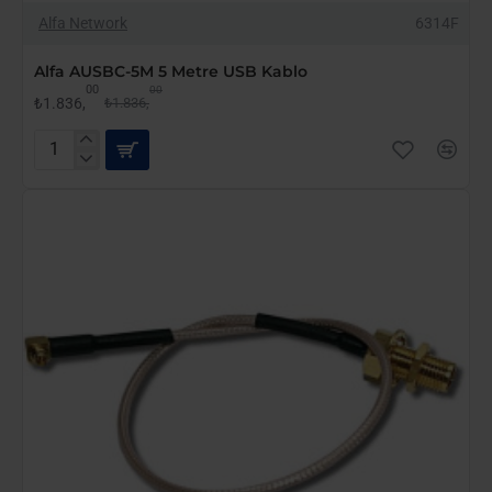
-0%
Alfa Network
6314F
Alfa AUSBC-5M 5 Metre USB Kablo
00
00
₺1.836,
₺1.836,
Alfa
AUSBC-
5M
5
Metre
USB
Kablo