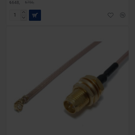
₺648,
₺756,
UFL-
N
Dişi
25
Cm
Rg316
Pigtail
Kablo