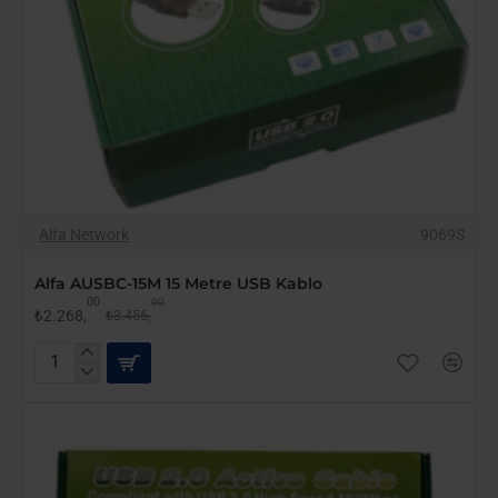
-34%
Alfa Network
9069S
Alfa AUSBC-15M 15 Metre USB Kablo
00
00
₺2.268,
₺3.456,
Alfa
AUSBC-
15M
15
Metre
USB
Kablo