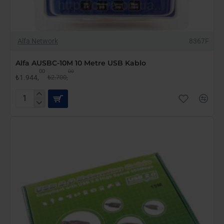
-28%
Alfa Network
8367F
Alfa AUSBC-10M 10 Metre USB Kablo
00
00
₺1.944,
₺2.700,
Alfa
AUSBC-
10M
10
Metre
USB
Kablo