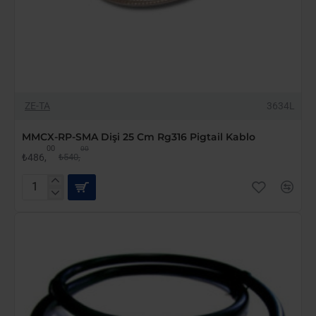
-10%
ZE-TA
3634L
MMCX-RP-SMA Dişi 25 Cm Rg316 Pigtail Kablo
00
00
₺486,
₺540,
MMCX-
RP-
SMA
Dişi
25
Cm
Rg316
Pigtail
Kablo