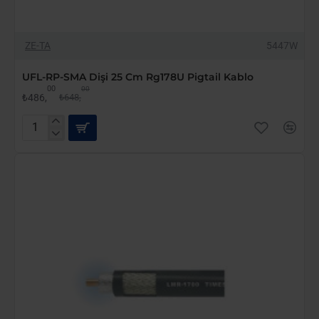
-25%
ZE-TA
5447W
UFL-RP-SMA Dişi 25 Cm Rg178U Pigtail Kablo
00
00
₺486,
₺648,
UFL-
RP-
SMA
Dişi
25
Cm
Rg178U
Pigtail
Kablo