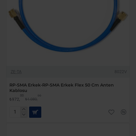
-10%
ZE-TA
8022V
RP-SMA Erkek-RP-SMA Erkek Flex 50 Cm Anten
Kablosu
00
00
₺972,
₺1.080,
RP-
SMA
Erkek-
RP-