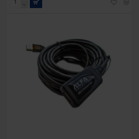
Alfa
AUSBC-
20M
20
Metre
USB
Kablo