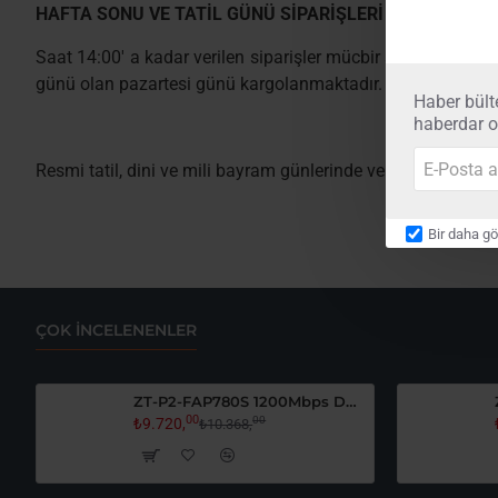
HAFTA SONU VE TATİL GÜNÜ SİPARİŞLERİ
Saat 14:00' a kadar verilen siparişler mücbir sebepler hari
günü olan pazartesi günü kargolanmaktadır.
Haber bült
haberdar ol
E-
Resmi tatil, dini ve mili bayram günlerinde verilen siparişl
Posta
adresiniz.
Bir daha g
ÇOK İNCELENENLER
ZT-P2-FAP780S 1200Mbps Dual Band Access Point
00
00
₺9.720,
₺10.368,