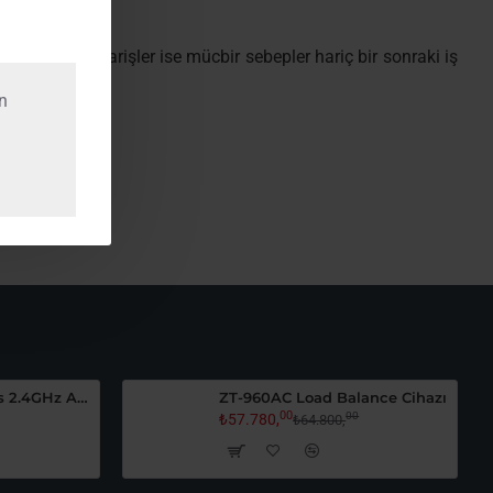
 verilen siparişler ise mücbir sebepler hariç bir sonraki iş
n
aktadır.
ZT-120AP 300Mbps 2.4GHz Access Point
ZT-960AC Load Balance Cihazı
00
00
₺57.780,
₺64.800,