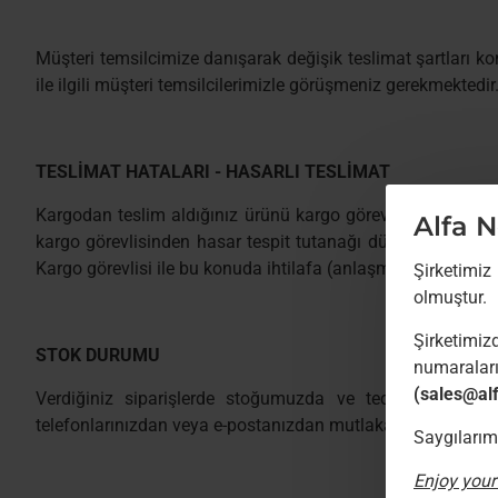
Müşteri temsilcimize danışarak değişik teslimat şartları ko
ile ilgili müşteri temsilcilerimizle görüşmeniz gerekmektedir
TESLİMAT HATALARI - HASARLI TESLİMAT
Kargodan teslim aldığınız ürünü kargo görevlisinin yanında
Alfa 
kargo görevlisinden hasar tespit tutanağı düzenlemesini ta
Kargo görevlisi ile bu konuda ihtilafa (anlaşmazlığa) düşm
Şirketimiz
olmuştur.
Şirketimiz
STOK DURUMU
numarala
(sales@al
Verdiğiniz siparişlerde stoğumuzda ve tedarikçi firma
telefonlarınızdan veya e-postanızdan mutlaka size ulaşılarak 
Saygılarım
Enjoy your