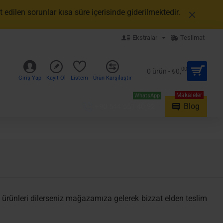
edilen sorunlar kısa süre içerisinde giderilmektedir.
Ekstralar
Teslimat
00
0 ürün - ₺0,
Giriş Yap
Kayıt Ol
Listem
Ürün Karşılaştır
Makaleler
WhatsApp
Blog
+90 544 551 40 92
t ürünleri dilerseniz mağazamıza gelerek bizzat elden teslim