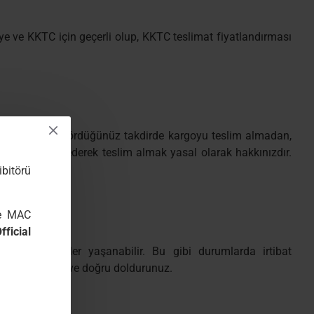
iye ve KKTC için geçerli olup, KKTC teslimat fiyatlandırması
r veya eksiklik gördüğünüz takdirde kargoyu teslim almadan,
etini kontrol ederek teslim almak yasal olarak hakkınızdır.
ibitörü
ve MAC
icial
den gecikmeler yaşanabilir. Bu gibi durumlarda irtibat
erinizi eksiksiz ve doğru doldurunuz.