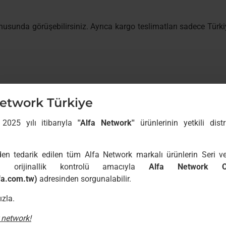
nusunda görüşebilirsiniz. Ayrıca kargo teslimatları sadece Türk
.
 açıp, siparişinizi kontrol ediniz. Herhangi bir yanlışlık, hasa
Network Türkiye
lep ediniz ve en kısa sürede bizimle irtibata geçiniz. Kargo pak
eniz durumunda kargo görevlisi yanında bizimle irtibata geçiniz.
 2025 yılı itibarıyla
''Alfa Network''
ürünlerinin yetkili distr
den tedarik edilen tüm Alfa Network markalı ürünlerin Seri 
rı orijinallik kontrolü amacıyla
Alfa Network Off
fa.com.tw)
adresinden sorgunalabilir.
ların stoklarında nadiren de olsa bulunmayan ürünler yüzün
haber verilecektir. Size ulaşabilmemiz için lütfen kişisel bilgil
ızla.
 network!