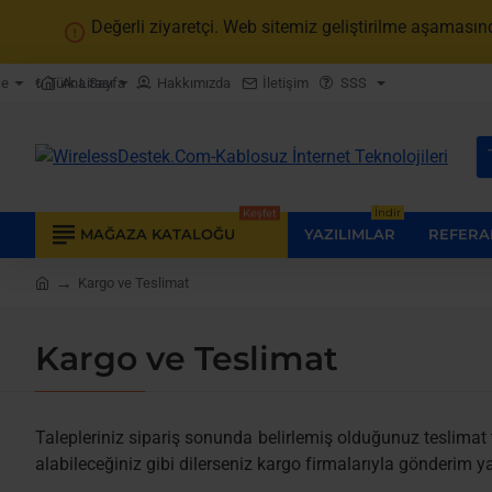
Değerli ziyaretçi. Web sitemiz geliştirilme aşamasınd
Ana Sayfa
Hakkımızda
İletişim
SSS
çe
₺
Türk Lirası
B
ar
Keşfet
İndir
MAĞAZA KATALOĞU
YAZILIMLAR
REFERA
Kargo ve Teslimat
home
Kargo ve Teslimat
Talepleriniz sipariş sonunda belirlemiş olduğunuz teslimat 
alabileceğiniz gibi dilerseniz kargo firmalarıyla gönderim ya