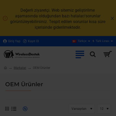
Değerli ziyaretçi. Web sitemiz geliştirilme
aşamasında olduğundan bazı hatalar/sorunlar
görüntüleyebilirsiniz. Tespit edilen sorunlar kısa süre
içerisinde giderilmektedir.
Giriş Yap
Kayıt Ol
Türkçe
₺
Türk Lirası
Markalar
OEM Ürünler
home
OEM Ürünler