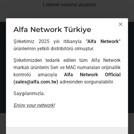
BNC
Listenin sonuna ulaştınız.
Kablo
Alfa Network Türkiye
ÇOK İNCELENENLER
Şirketimiz 2025 yılı itibarıyla
''Alfa Network''
ürünlerinin yetkili distribitörü olmuştur.
ZT-P2-FAP780S 1200Mbps Dual Ban
ZT-
00
₺9.720,
₺5.9
Şirketimizden tedarik edilen tüm Alfa Network
00
₺10.368,
₺6.4
markalı ürünlerin Seri ve MAC numaraları orijinallik
kontrolü amacıyla
Alfa Network Official
(sales@alfa.com.tw)
adresinden sorgunalabilir.
Saygılarımızla.
Enjoy your network!