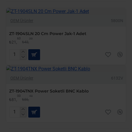
-50%
OEM Ürünler
5800N
ÇOK SATAN
ZT-1904SLN 20 Cm Power Jak-1 Adet
60
20
₺21,
₺43,
ZT-
1904SLN
20
Cm
-6%
OEM Ürünler
6132V
Power
Jak-
ÇOK SATAN
1
ZT-1904TNX Power Soketli BNC Kablo
Adet
00
40
₺81,
₺86,
ZT-
1904TNX
Power
Soketli