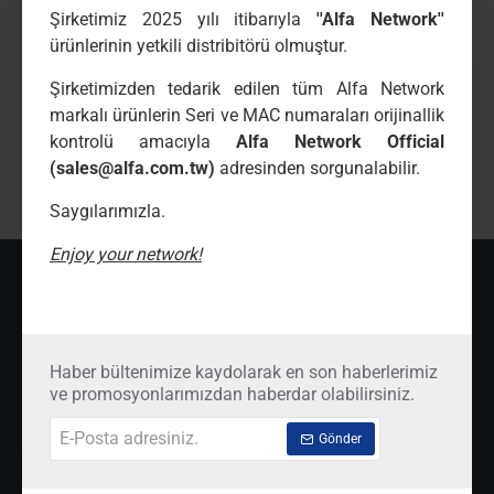
Şirketimiz 2025 yılı itibarıyla
''Alfa Network''
ürünlerinin yetkili distribitörü olmuştur.
Paylaş butonu
Şirketimizden tedarik edilen tüm Alfa Network
markalı ürünlerin Seri ve MAC numaraları orijinallik
Etiketler:
zt-p2-fap780s
1200mbps
dual
band
kontrolü amacıyla
Alfa Network Official
(sales@alfa.com.tw)
adresinden sorgunalabilir.
access
point
9647m
kablosuz
ağ
ürünleri
Saygılarımızla.
Enjoy your network!
SON İNCELENENLER
ÇOK İNCELENENLER
ZT-P2-FAP780S 1200Mbps Dual Ban
00
Haber bültenimize kaydolarak en son haberlerimiz
₺9.720,
00
₺10.368,
ve promosyonlarımızdan haberdar olabilirsiniz.
E-
Gönder
Posta
adresiniz.