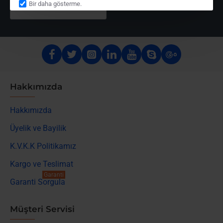
Bir daha gösterme.
Hakkımızda
Hakkımızda
Üyelik ve Bayilik
K.V.K.K Politikamız
Kargo ve Teslimat
Garanti
Garanti Sorgula
Müşteri Servisi