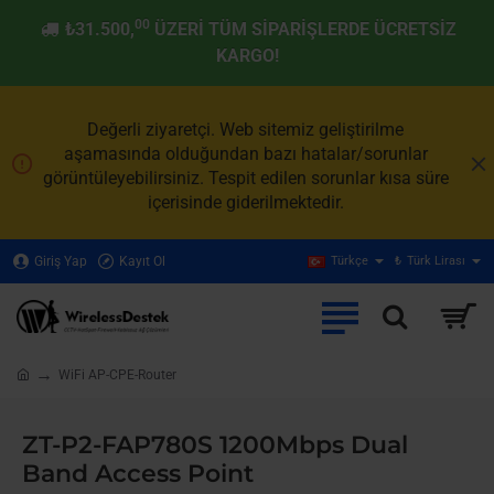
00
₺31.500,
ÜZERI TÜM SIPARIŞLERDE ÜCRETSIZ
KARGO!
Değerli ziyaretçi. Web sitemiz geliştirilme
aşamasında olduğundan bazı hatalar/sorunlar
görüntüleyebilirsiniz. Tespit edilen sorunlar kısa süre
içerisinde giderilmektedir.
Giriş Yap
Kayıt Ol
Türkçe
₺
Türk Lirası
WiFi AP-CPE-Router
home
ZT-P2-FAP780S 1200Mbps Dual
Band Access Point