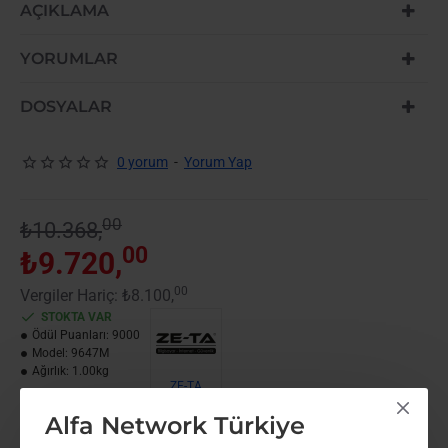
-6%
AÇIKLAMA
YENI GELDI
YORUMLAR
DOSYALAR
0 yorum
-
Yorum Yap
00
₺10.368,
00
₺9.720,
00
Vergiler Hariç: ₺8.100,
STOKTA VAR
Ödül Puanları:
9000
Model:
9647M
Ağırlık:
1.00kg
ZE-TA
Alfa Network Türkiye
Paylaş