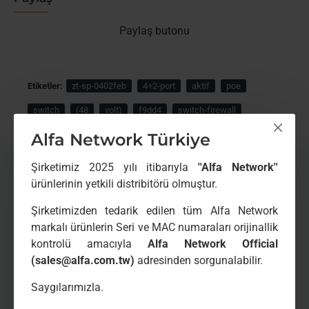
Paylaş butonu
Etiketler:
zt-sp-0402feb
4+2-port
aktif
poe
switch
(48
volt)
f9dd4
switch-firewall
Alfa Network Türkiye
Şirketimiz 2025 yılı itibarıyla
''Alfa Network''
BENZER ÜRÜNLER
BIRLIKTE SATIN ALINANLAR
ürünlerinin yetkili distribitörü olmuştur.
Şirketimizden tedarik edilen tüm Alfa Network
markalı ürünlerin Seri ve MAC numaraları orijinallik
kontrolü amacıyla
Alfa Network Official
(sales@alfa.com.tw)
adresinden sorgunalabilir.
Saygılarımızla.