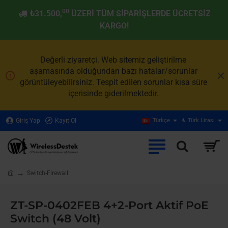
00
₺31.500,
ÜZERI TÜM SIPARIŞLERDE ÜCRETSIZ
KARGO!
Değerli ziyaretçi. Web sitemiz geliştirilme
aşamasında olduğundan bazı hatalar/sorunlar
görüntüleyebilirsiniz. Tespit edilen sorunlar kısa süre
içerisinde giderilmektedir.
Giriş Yap
Kayıt Ol
Türkçe
₺
Türk Lirası
Switch-Firewall
home
ZT-SP-0402FEB 4+2-Port Aktif PoE
Switch (48 Volt)