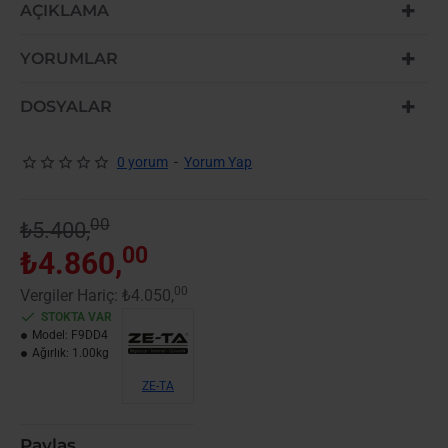
-10%
AÇIKLAMA
YENI GELDI
YORUMLAR
DOSYALAR
0 yorum
-
Yorum Yap
00
₺5.400,
00
₺4.860,
00
Vergiler Hariç: ₺4.050,
STOKTA VAR
Model:
F9DD4
Ağırlık:
1.00kg
ZE-TA
Paylaş