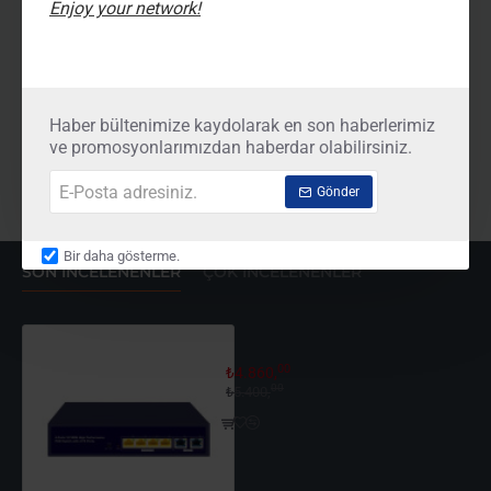
Enjoy your network!
-45%
ZT-909HP 9-Port Aktif PoE Switch (48 Volt)
-7%
ZT-1005HP 5-Port Gigabit Aktif PoE Switch (48 Volt)
00
00
00
00
₺6.480,
₺7.020,
₺11.880,
₺7.560,
Haber bültenimize kaydolarak en son haberlerimiz
ve promosyonlarımızdan haberdar olabilirsiniz.
Sepete Ekle
Sepete Ekle
E-
Gönder
Posta
adresiniz.
Bir daha gösterme.
SON İNCELENENLER
ÇOK İNCELENENLER
ZT-SP-0402FEB 4+2-Port Aktif PoE S
00
₺4.860,
00
₺5.400,