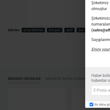
Etiketler:
zt-sp-0802feb
8+2-port
aktif
poe
switch
(48
BENZER ÜRÜNLER
BIRLIKTE SATIN ALINANLAR