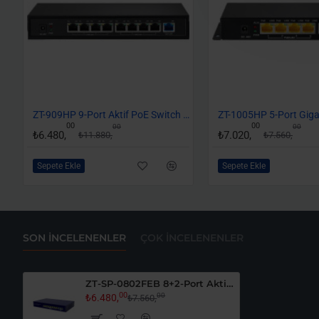
-45%
ZT-909HP 9-Port Aktif PoE Switch (48 Volt)
00
00
00
00
₺6.480,
₺7.020,
₺11.880,
₺7.560,
Sepete Ekle
Sepete Ekle
SON İNCELENENLER
ÇOK İNCELENENLER
ZT-SP-0802FEB 8+2-Port Aktif PoE Switch (48 Volt)
00
00
₺6.480,
₺7.560,