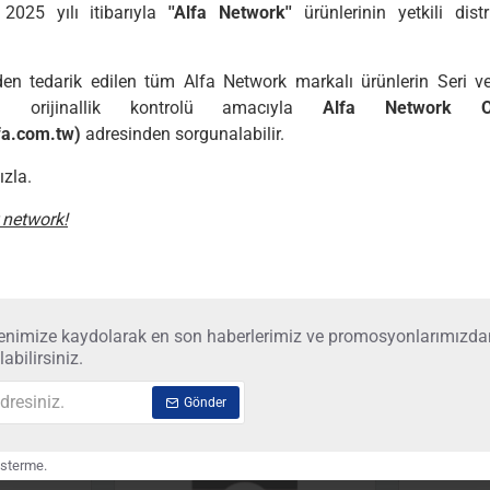
Paylaş butonu
Alfa Network Türkiye
-
VLAN butonu sayesinde port iz
Şirketimiz 2025 yılı itibarıyla
''Alfa Network''
ürünlerinin yetkili distribitörü
Bağlantı Noktasına PoE Besle
olmuştur.
yüklenirse, PoE bağlantı noktal
Şirketimizden tedarik edilen tüm Alfa Network markalı ürünlerin Seri ve MAC
düşük öncelikli bağlantı noktas
numaraları orijinallik kontrolü amacıyla
Alfa Network Official
-14%
volt)
98b80
switch-firewall
(sales@alfa.com.tw)
adresinden sorgunalabilir.
YENI GELDI
Saygılarımızla.
Model
ZT-SP-
Enjoy your network!
CPU (İşlemci-
IP178G
Çipset)
Haber bültenimize kaydolarak en son haberlerimiz ve promosyonlarımızdan
haberdar olabilirsiniz.
E-
IEEE 80
Gönder
Posta
adresiniz.
IEEE 8
Bir daha gösterme.
Standartlar
ANSI/I
IEEE 80