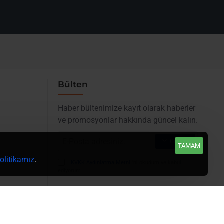
 Destekler
tt
Volt-240 Volt 50/60Hz
Bülten
rtlar İçin 30 Watt Maksimum
Haber bültenimize kayıt olarak haberler
ve promosyonlar hakkında güncel kalın.
l olarak farklılık gösterebilir.
E-
Gönder
TAMAM
Posta
0802FEB: 90 Watt (Opsiyonel)
litikamız
.
adresiniz.
KVKK Aydınlatma Metni
'ni okudum ve kabul
ediyorum.
0802FEB: 120 Watt
2.3, 802.3u, 802.3x, 802.3af, 802.3at