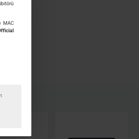
olasyon desteği.
me Önceliği:
Tüm PoE PD ekipmanının güç tüketimi aşırı
arı arasında bir öncelik düzenlenecek ve ardından sistem en
ının gücünü kesecektir.
0802FEB
+IP804A
2.3 10BASE-T Ethernet
02.3u 100BASE-TX Faster Ethernet
EEE 802.3 NWay Otomatik Anlaşma
2.3af