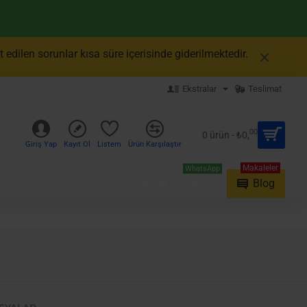
edilen sorunlar kısa süre içerisinde giderilmektedir.
Ekstralar
Teslimat
00
0 ürün - ₺0,
Giriş Yap
Kayıt Ol
Listem
Ürün Karşılaştır
Makaleler
WhatsApp
Blog
+90 544 551 40 92