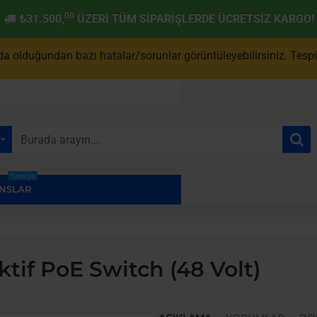
00
₺31.500,
ÜZERI TÜM SIPARIŞLERDE ÜCRETSIZ KARGO!
a olduğundan bazı hatalar/sorunlar görüntüleyebilirsiniz. Tespit 
Tavsiye
NSLAR
if PoE Switch (48 Volt)