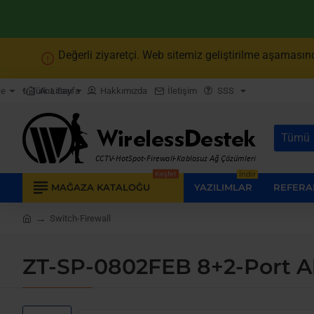
Değerli ziyaretçi. Web sitemiz geliştirilme aşamasınd
Ana Sayfa
Hakkımızda
İletişim
SSS
çe
₺
Türk Lirası
Tümü
Burada
arayın...
Keşfet
İndir
MAĞAZA KATALOĞU
YAZILIMLAR
REFERA
Switch-Firewall
home
ZT-SP-0802FEB 8+2-Port Akt