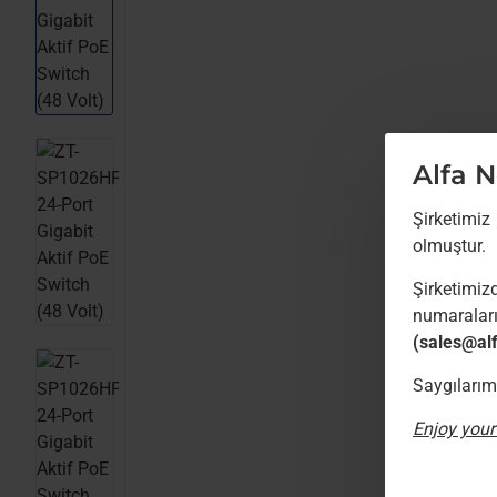
Alfa 
Şirketimiz
olmuştur.
Şirketimiz
numarala
(sales@al
Saygılarım
Enjoy your