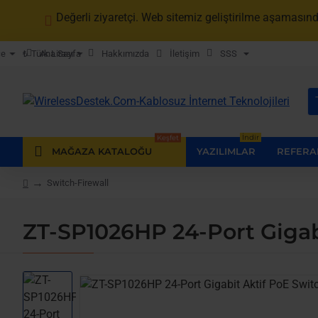
Değerli ziyaretçi. Web sitemiz geliştirilme aşamasınd
Ana Sayfa
Hakkımızda
İletişim
SSS
çe
₺
Türk Lirası
B
ar
Keşfet
İndir
MAĞAZA KATALOĞU
YAZILIMLAR
REFERA
Switch-Firewall
home
ZT-SP1026HP 24-Port Gigabi