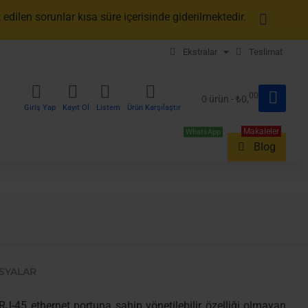
edilen sorunlar kısa süre içerisinde giderilmektedir.
Ekstralar
Teslimat
00
0 ürün - ₺0,
Giriş Yap
Kayıt Ol
Listem
Ürün Karşılaştır
Makaleler
WhatsApp
Blog
+90 544 551 40 92
SYALAR
J-45 ethernet portuna sahip yönetilebilir özelliği olmayan