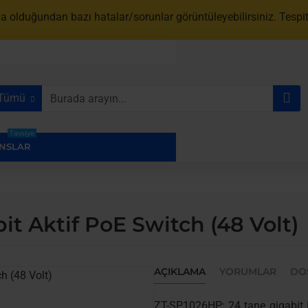
a olduğundan bazı hatalar/sorunlar görüntüleyebilirsiniz. Tespit 
Tümü
urada
ayın...
Tavsiye
NSLAR
t Aktif PoE Switch (48 Volt)
AÇIKLAMA
YORUMLAR
DO
ZT-SP1026HP; 24 tane gigabit R