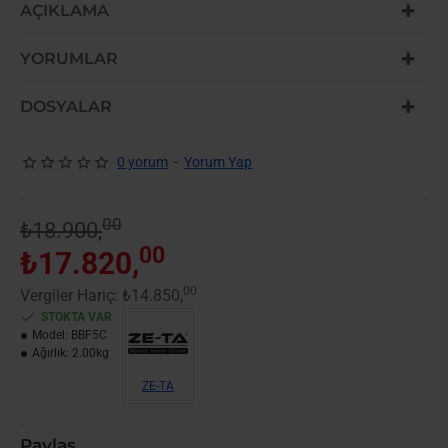
-6%
AÇIKLAMA
YENI GELDI
YORUMLAR
DOSYALAR
0 yorum
-
Yorum Yap
00
₺18.900,
00
₺17.820,
00
Vergiler Hariç: ₺14.850,
STOKTA VAR
Model:
BBF5C
Ağırlık:
2.00kg
ZE-TA
Paylaş