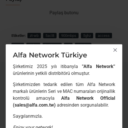
Paylaş butonu
Etiketler:
zt-wb
5acl8
900mbps
5ghz
access
point
bbf5c
kablosuz
ağ
ürünleri
Alfa Network Türkiye
Şirketimiz 2025 yılı itibarıyla
''Alfa Network''
ürünlerinin yetkili distribitörü olmuştur.
BENZER ÜRÜNLER
BIRLIKTE SATIN ALINANLAR
Şirketimizden tedarik edilen tüm Alfa Network
markalı ürünlerin Seri ve MAC numaraları orijinallik
kontrolü amacıyla
Alfa Network Official
(sales@alfa.com.tw)
adresinden sorgunalabilir.
Saygılarımızla.
Enjoy your network!