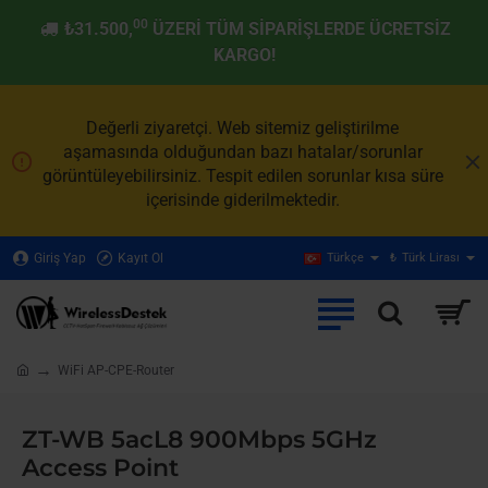
00
₺31.500,
ÜZERI TÜM SIPARIŞLERDE ÜCRETSIZ
KARGO!
Değerli ziyaretçi. Web sitemiz geliştirilme
aşamasında olduğundan bazı hatalar/sorunlar
görüntüleyebilirsiniz. Tespit edilen sorunlar kısa süre
içerisinde giderilmektedir.
Giriş Yap
Kayıt Ol
Türkçe
₺
Türk Lirası
WiFi AP-CPE-Router
home
ZT-WB 5acL8 900Mbps 5GHz
Access Point